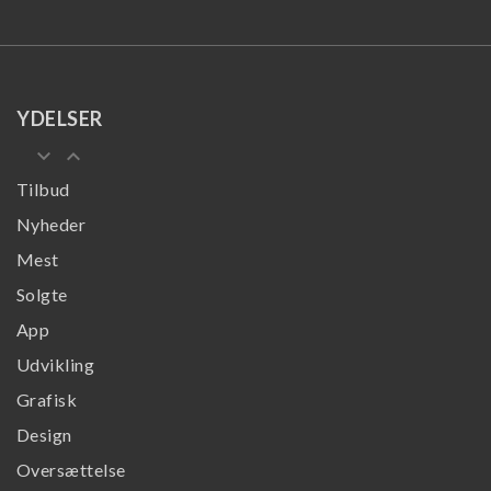
YDELSER
keyboard_arrow_down
keyboard_arrow_up
Tilbud
Nyheder
Mest
Solgte
App
Udvikling
Grafisk
Design
Oversættelse