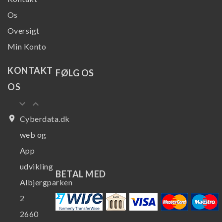
Os
Oversigt
Min Konto
KONTAKT
FØLG OS
OS
keyboard_arrow_down
keyboard_arrow_up
place
Cyberdata.dk
web og
App
udvikling
BETAL MED
Albjergparken
2
2660