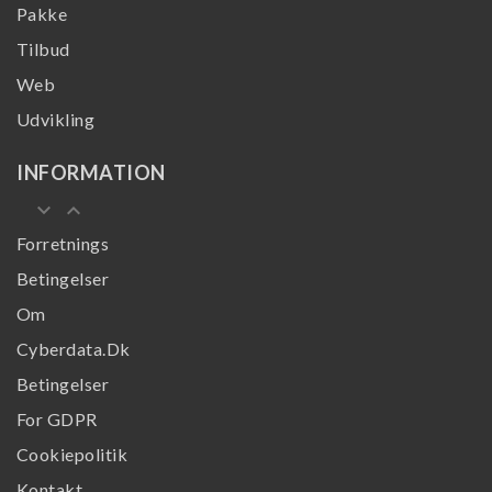
Pakke
Tilbud
Web
Udvikling
INFORMATION
keyboard_arrow_down
keyboard_arrow_up
Forretnings
Betingelser
Om
Cyberdata.dk
Betingelser
For GDPR
Cookiepolitik
Kontakt