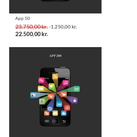
App 50
Normalpris
23.750,00 kr.
Pris
-1.250,00 kr.
22.500,00 kr.