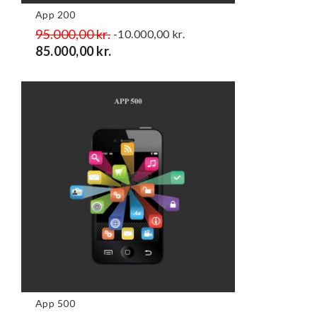
App 200
Normalpris
95.000,00 kr.
Pris
-10.000,00 kr.
85.000,00 kr.
App 500