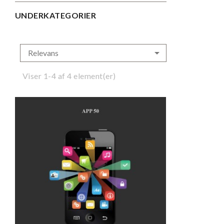
UNDERKATEGORIER

Relevans
Viser 1-4 af 4 element(er)