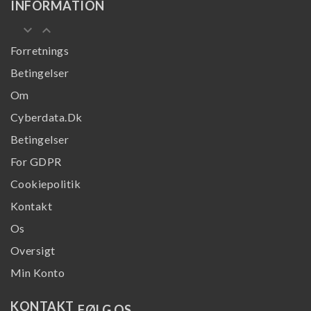
INFORMATION
keyboard_arrow_down
keyboard_arrow_up
Forretnings
Betingelser
Om
Cyberdata.dk
Betingelser
For GDPR
Cookiepolitik
Kontakt
Os
Oversigt
Min Konto
KONTAKT
FØLG OS