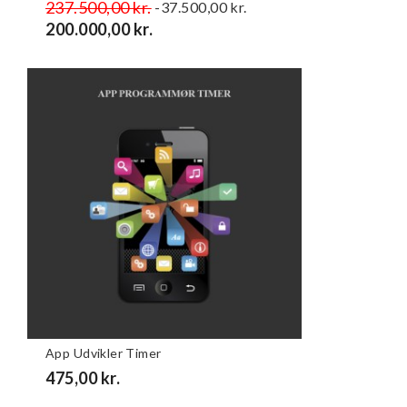
Normalpris
237.500,00 kr.
Pris
-37.500,00 kr.
200.000,00 kr.
App Udvikler Timer
Pris
475,00 kr.