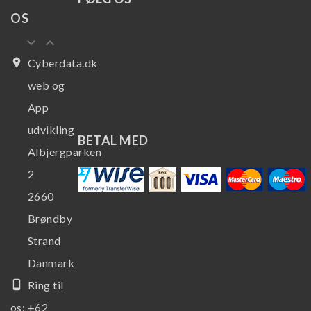
OS
keyboard_arrow_down
keyboard_arrow_up
place
Cyberdata.dk
web og
App
udvikling
BETAL MED
Albjergparken
2
2660
Brøndby
Strand
Danmark
phone_android
Ring til
os:
+62