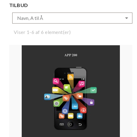
TILBUD

Navn, A til Å
Viser 1-6 af 6 element(er)