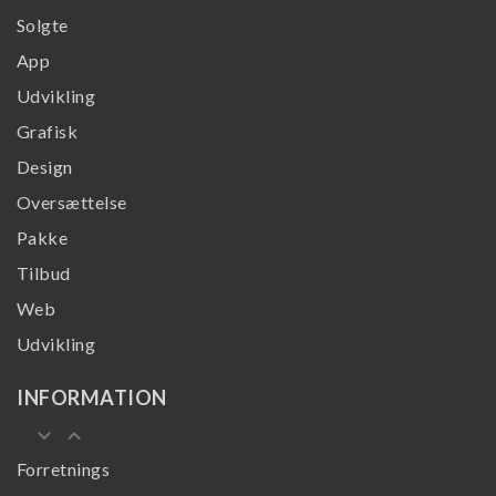
Solgte
App
Udvikling
Grafisk
Design
Oversættelse
Pakke
Tilbud
Web
Udvikling
INFORMATION
keyboard_arrow_down
keyboard_arrow_up
Forretnings