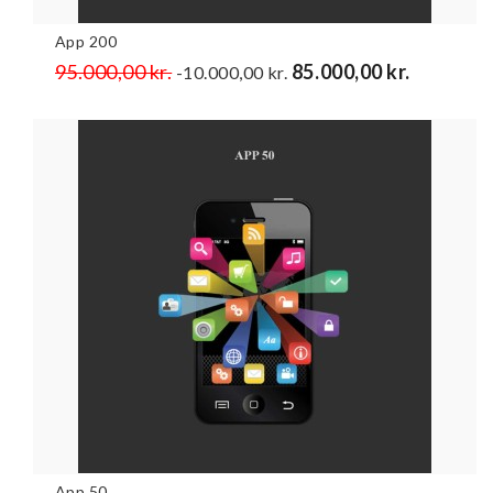
App 200
Normalpris
95.000,00 kr.
Pris
85.000,00 kr.
-10.000,00 kr.
App 50