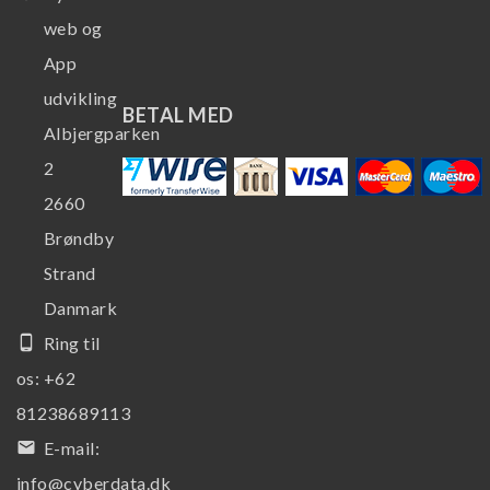
web og
App
udvikling
BETAL MED
Albjergparken
2
2660
Brøndby
Strand
Danmark
phone_android
Ring til
os:
+62
81238689113
email
E-mail:
info@cyberdata.dk