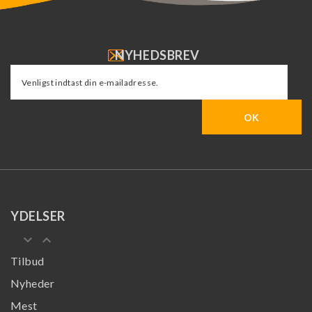
NYHEDSBREV
YDELSER
keyboard_arrow_down
keyboard_arrow_up
Tilbud
Nyheder
Mest