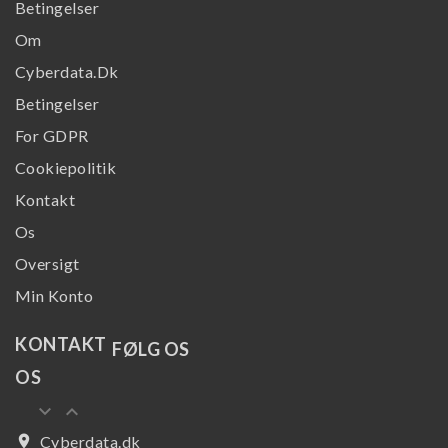
Betingelser
Om
Cyberdata.dk
Betingelser
For GDPR
Cookiepolitik
Kontakt
Os
Oversigt
Min Konto
KONTAKT
FØLG OS
OS
keyboard_arrow_down
keyboard_arrow_up
place
Cyberdata.dk