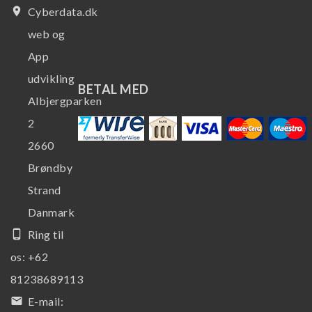
place
Cyberdata.dk
web og
App
udvikling
BETAL MED
Albjergparken
2
2660
Brøndby
Strand
Danmark
phone_android
Ring til
os:
+62
81238689113
email
E-mail: