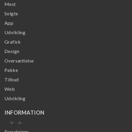
Mest
Solgte
App
Udvikling
Grafisk
Design
Oversættelse
Pakke
Tilbud
Web
Udvikling
INFORMATION
keyboard_arrow_down
keyboard_arrow_up
Forretnings