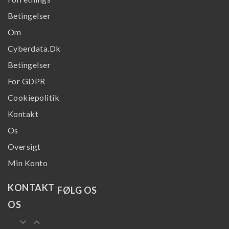
Betingelser
Om
Cyberdata.dk
Betingelser
For GDPR
Cookiepolitik
Kontakt
Os
Oversigt
Min Konto
KONTAKT
FØLG OS
OS
keyboard_arrow_down
keyboard_arrow_up